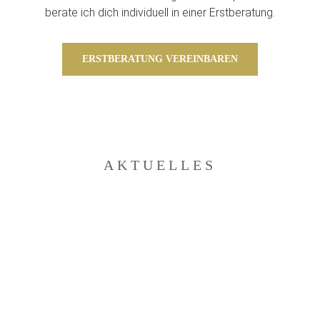
berate ich dich individuell in einer Erstberatung.
ERSTBERATUNG VEREINBAREN
AKTUELLES
3. JANUAR 2026
10. APRIL 2026 – START
RÜCKBILDUNGSKURS